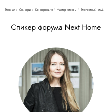
Главная
Спикеры
Конференция
Мастер-классы
Экспертный клуб
/
/
/
/
Спикер форума Next Home