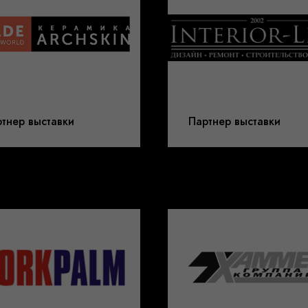
тнер выставки
Партнер выставки