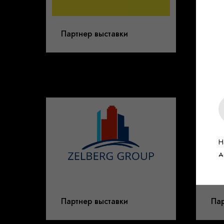
Партнер выставки
Пар
Н
д
Партнер выставки
Пар