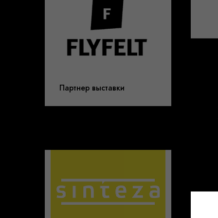
Партнер выставки
Пар