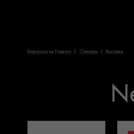
Вернуться на Главную
Спикеры
Выставка
/
/
N