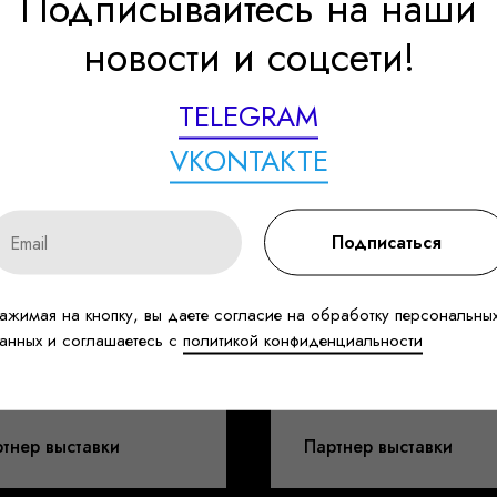
Подписывайтесь на наши
новости и соцсети!
тнер выставки
Партнер выставки
TELEGRAM
VKONTAKTE
Подписаться
ажимая на кнопку, вы даете согласие на обработку персональны
анных и соглашаетесь с
политикой конфиденциальности
тнер выставки
Партнер выставки