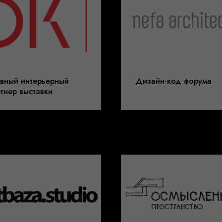
авный интерьерный
Дизайн-код форума
тнер выставки