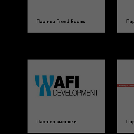
Партнер Trend Rooms
Пар
Партнер выставки
Пар